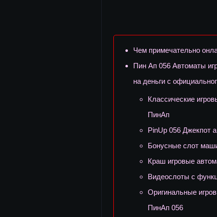
Чем примечательно онла
Пин Ап 056 Автоматы иг
на деньги с официальног
Классические игро
ПинАп
PinUp 056 Джекпот 
Бонусные слот маш
Краш игровые авто
Видеослоты с функ
Оригинальные игров
ПинАп 056