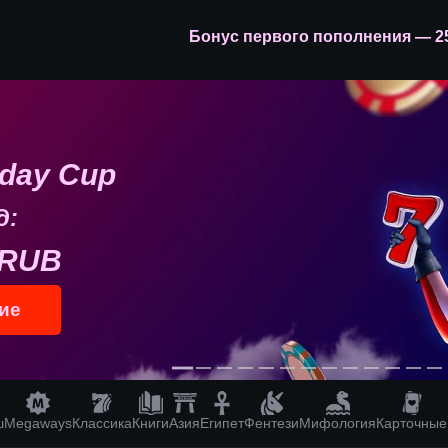
Бонус первого пополнения — 25
hday Cup
д:
 RUB
ие
ш
Megaways
Классика
Книги
Азия
Египет
Фентези
Мифология
Карточные