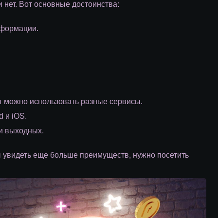
и нет. Вот основные достоинства:
нформации.
т можно использовать разные сервисы.
 и iOS.
 и выходных.
ы увидеть еще больше преимуществ, нужно посетить