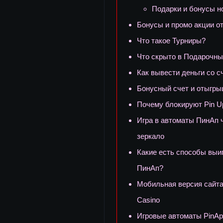
Подарки и бонусы н
Бонусы и промо акции от
Что такое Турниры?
Что скрыто в Подарочных
Как вывести деньги со 
Бонусный счет и отыгры
Почему блокируют Pin Up
Игра в автоматы ПинАп 
зеркало
Какие есть способы выи
ПинАп?
Мобильная версия сайта
Casino
Игровые автоматы PinAp