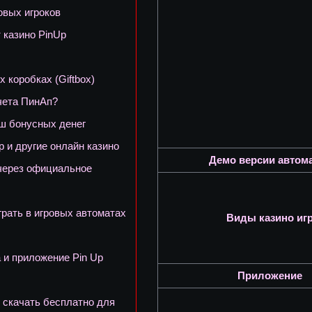
овых игроков
 казино PinUp
 коробках (Giftbox)
счета ПинАп?
ш бонусных денег
 и другие онлайн казино
Демо версии автом
через официальное
грать в игровых автоматах
Виды казино иг
 и приложение Pin Up
Приложение
 скачать бесплатно для