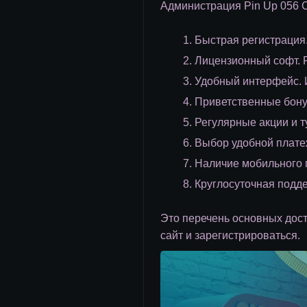
Администрация Pin Up 056 Ca
Быстрая регистрация
Лицензионный софт. 
Удобный интерфейс. 
Приветственные бону
Регулярные акции и 
Выбор удобной плате
Наличие мобильного п
Круглосуточная подде
Это перечень основных дост
сайт и зарегистрироваться.