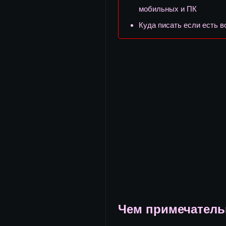
мобильных и ПК
Куда писать если есть 
Чем примечательн