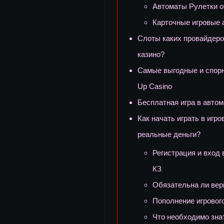
Автоматы Рулетки о
Карточные игровые 
Слоты каких провайдеро
казино?
Самые выгодные и спорн
Up Casino
Бесплатная игра в авто
Как начать играть в игр
реальные деньги?
Регистрация и вход 
КЗ
Обязательна ли вер
Пополнение игровог
Что необходимо зна