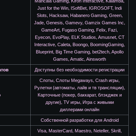
Mancala Gaming, Kiron Interactive, Kalamba,
Just for the Win, ISoftBet, IGROSOFT, Indi
Slots, Hacksaw, Habanero Gaming, Green,
Jade, Genesis, Gamevy, Gamzix Games Inc,
GameArt, Fugaso Gaming, Felix, Fazi,
Eyecon, EvoPlay, ELK Studios, Amusnet, CT
Interactive, Caleta, Boongo, BoomingGaming,
Blueprint, Big Time Gaming, bet2tech, Apollo
Games, Amatic, Ainsworth
атов
Доступны без необходимости регистрации
Слоты, Слоты Megaways, Crash игры,
Рулетки (автоматы, лайв и тв трансляции),
р
Карточные (покер, баккарат, блэкджек и
другие), TV игры, Игра с живыми
диллерами онлайн
Собственной разработки для Android
Visa, MasterCard, Maestro, Neteller, Skrill,