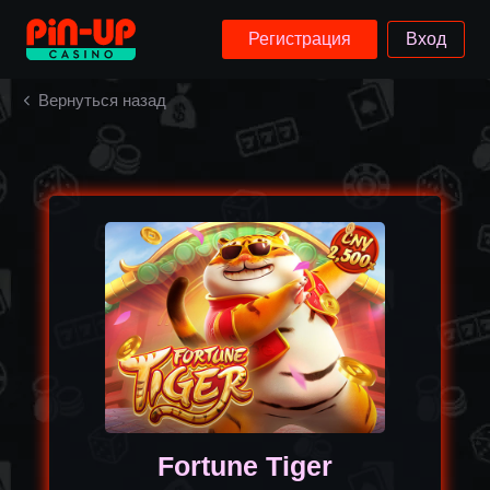
Регистрация
Вход
Вернуться назад
Fortune Tiger